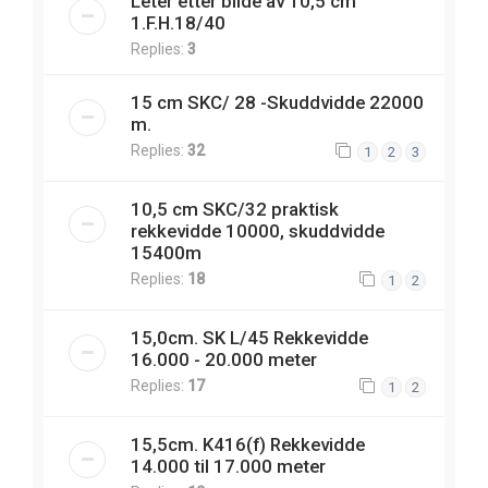
Leter etter bilde av 10,5 cm
1.F.H.18/40
Replies:
3
15 cm SKC/ 28 -Skuddvidde 22000
m.
Replies:
32
1
2
3
10,5 cm SKC/32 praktisk
rekkevidde 10000, skuddvidde
15400m
Replies:
18
1
2
15,0cm. SK L/45 Rekkevidde
16.000 - 20.000 meter
Replies:
17
1
2
15,5cm. K416(f) Rekkevidde
14.000 til 17.000 meter