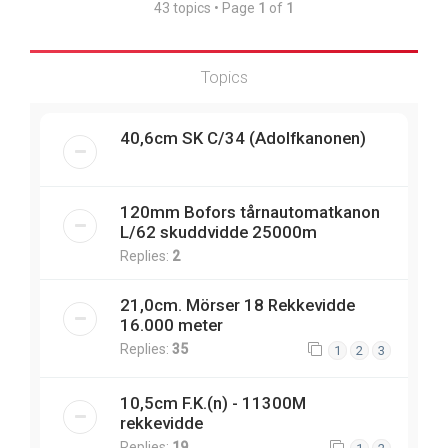
43 topics • Page
1
of
1
Topics
40,6cm SK C/34 (Adolfkanonen)
120mm Bofors tårnautomatkanon
L/62 skuddvidde 25000m
Replies:
2
21,0cm. Mörser 18 Rekkevidde
16.000 meter
Replies:
35
1
2
3
10,5cm F.K.(n) - 11300M
rekkevidde
Replies:
19