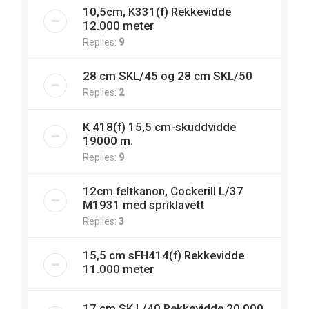
10,5cm, K331(f) Rekkevidde
12.000 meter
Replies:
9
28 cm SKL/45 og 28 cm SKL/50
Replies:
2
K 418(f) 15,5 cm-skuddvidde
19000 m.
Replies:
9
12cm feltkanon, Cockerill L/37
M1931 med spriklavett
Replies:
3
15,5 cm sFH414(f) Rekkevidde
11.000 meter
17 cm SK L/40 Rekkevidde 20.000