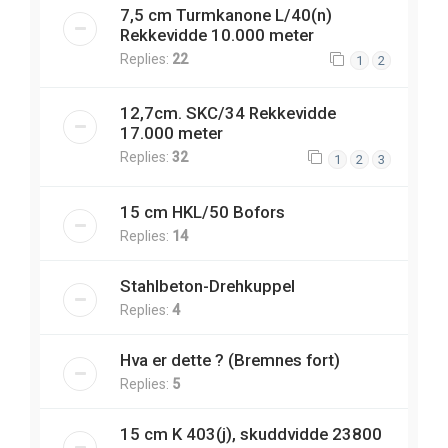
7,5 cm Turmkanone L/40(n)
Rekkevidde 10.000 meter
Replies:
22
1
2
12,7cm. SKC/34 Rekkevidde
17.000 meter
Replies:
32
1
2
3
15 cm HKL/50 Bofors
Replies:
14
Stahlbeton-Drehkuppel
Replies:
4
Hva er dette ? (Bremnes fort)
Replies:
5
15 cm K 403(j), skuddvidde 23800