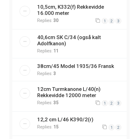
10,5cm, K332(f) Rekkevidde
16.000 meter
Replies:
30
1
2
3
40,6cm SK C/34 (også kalt
Adolfkanon)
Replies:
11
38cm/45 Model 1935/36 Fransk
Replies:
3
12cm Turmkanone L/40(n)
Rekkevidde 12000 meter
Replies:
35
1
2
3
12,2 cm L/46 K390/2(r)
Replies:
15
1
2