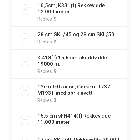
10,5cm, K331(f) Rekkevidde
12.000 meter
Replies:
9
28 cm SKL/45 og 28 cm SKL/50
Replies:
2
K 418(f) 15,5 cm-skuddvidde
19000 m.
Replies:
9
12cm feltkanon, Cockerill L/37
M1931 med spriklavett
Replies:
3
15,5 cm sFH414(f) Rekkevidde
11.000 meter
17 cm SK L/40 Rekkevidde 20.000