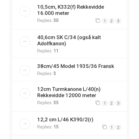
10,5cm, K332(f) Rekkevidde
16.000 meter
Replies:
30
1
2
3
40,6cm SK C/34 (også kalt
Adolfkanon)
Replies:
11
38cm/45 Model 1935/36 Fransk
Replies:
3
12cm Turmkanone L/40(n)
Rekkevidde 12000 meter
Replies:
35
1
2
3
12,2 cm L/46 K390/2(r)
Replies:
15
1
2