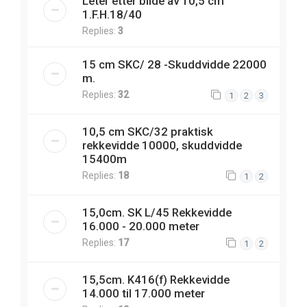
Leter etter bilde av 10,5 cm
1.F.H.18/40
Replies:
3
15 cm SKC/ 28 -Skuddvidde 22000
m.
Replies:
32
1
2
3
10,5 cm SKC/32 praktisk
rekkevidde 10000, skuddvidde
15400m
Replies:
18
1
2
15,0cm. SK L/45 Rekkevidde
16.000 - 20.000 meter
Replies:
17
1
2
15,5cm. K416(f) Rekkevidde
14.000 til 17.000 meter