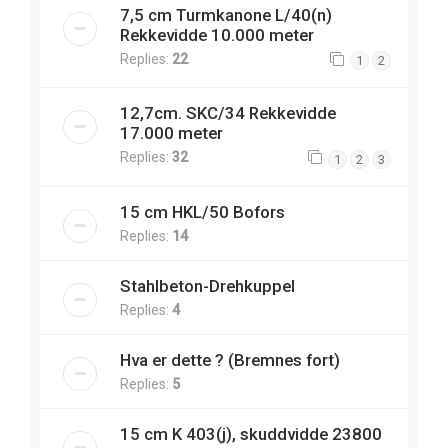
7,5 cm Turmkanone L/40(n)
Rekkevidde 10.000 meter
Replies:
22
1
2
12,7cm. SKC/34 Rekkevidde
17.000 meter
Replies:
32
1
2
3
15 cm HKL/50 Bofors
Replies:
14
Stahlbeton-Drehkuppel
Replies:
4
Hva er dette ? (Bremnes fort)
Replies:
5
15 cm K 403(j), skuddvidde 23800