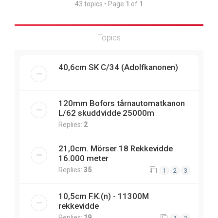
43 topics • Page
1
of
1
Topics
40,6cm SK C/34 (Adolfkanonen)
120mm Bofors tårnautomatkanon
L/62 skuddvidde 25000m
Replies:
2
21,0cm. Mörser 18 Rekkevidde
16.000 meter
Replies:
35
1
2
3
10,5cm F.K.(n) - 11300M
rekkevidde
Replies:
19