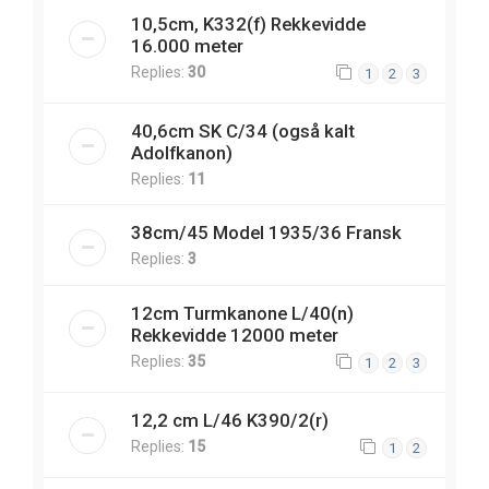
10,5cm, K332(f) Rekkevidde
16.000 meter
Replies:
30
1
2
3
40,6cm SK C/34 (også kalt
Adolfkanon)
Replies:
11
38cm/45 Model 1935/36 Fransk
Replies:
3
12cm Turmkanone L/40(n)
Rekkevidde 12000 meter
Replies:
35
1
2
3
12,2 cm L/46 K390/2(r)
Replies:
15
1
2