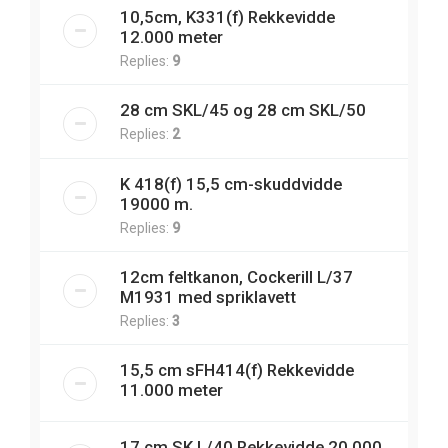
10,5cm, K331(f) Rekkevidde
12.000 meter
Replies:
9
28 cm SKL/45 og 28 cm SKL/50
Replies:
2
K 418(f) 15,5 cm-skuddvidde
19000 m.
Replies:
9
12cm feltkanon, Cockerill L/37
M1931 med spriklavett
Replies:
3
15,5 cm sFH414(f) Rekkevidde
11.000 meter
17 cm SK L/40 Rekkevidde 20.000