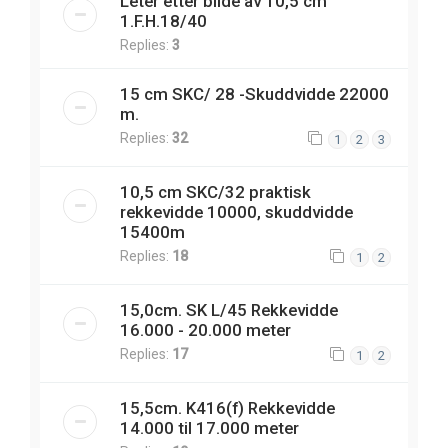
Leter etter bilde av 10,5 cm
1.F.H.18/40
Replies:
3
15 cm SKC/ 28 -Skuddvidde 22000
m.
Replies:
32
1
2
3
10,5 cm SKC/32 praktisk
rekkevidde 10000, skuddvidde
15400m
Replies:
18
1
2
15,0cm. SK L/45 Rekkevidde
16.000 - 20.000 meter
Replies:
17
1
2
15,5cm. K416(f) Rekkevidde
14.000 til 17.000 meter