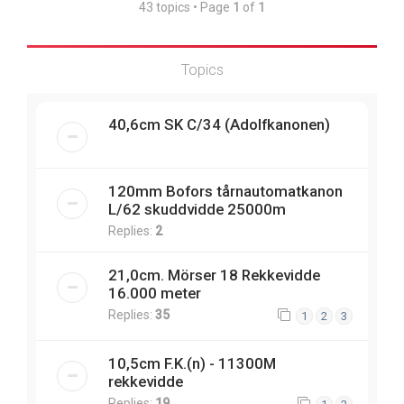
43 topics • Page
1
of
1
Topics
40,6cm SK C/34 (Adolfkanonen)
120mm Bofors tårnautomatkanon
L/62 skuddvidde 25000m
Replies:
2
21,0cm. Mörser 18 Rekkevidde
16.000 meter
Replies:
35
1
2
3
10,5cm F.K.(n) - 11300M
rekkevidde
Replies:
19