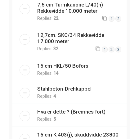
7,5 cm Turmkanone L/40(n)
Rekkevidde 10.000 meter
Replies:
22
1
2
12,7cm. SKC/34 Rekkevidde
17.000 meter
Replies:
32
1
2
3
15 cm HKL/50 Bofors
Replies:
14
Stahlbeton-Drehkuppel
Replies:
4
Hva er dette ? (Bremnes fort)
Replies:
5
15 cm K 403(j), skuddvidde 23800