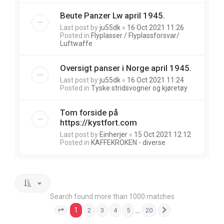
Beute Panzer Lw april 1945.
Last post by
ju55dk
«
16 Oct 2021 11:26
Posted in
Flyplasser / Flyplassforsvar/
Luftwaffe
Oversigt panser i Norge april 1945.
Last post by
ju55dk
«
16 Oct 2021 11:24
Posted in
Tyske stridsvogner og kjøretøy
Tom forside på
https://kystfort.com
Last post by
Einherjer
«
15 Oct 2021 12:12
Posted in
KAFFEKROKEN - diverse
Search found more than 1000 matches
1
…
2
3
4
5
20
Page
1
of
20
Next