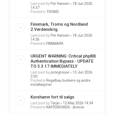
Last post by
Per Hansen
«
18 Jun 2026
14:37
Posted in
TROMS
Finnmark, Troms og Nordland
2.Verdenskrig.
Last post by
Per Hansen
«
18 Jun 2026
14:36
Posted in
FINNMARK
URGENT WARNING: Critical phpBB
Authentication Bypass - UPDATE
TO 3.3.17 IMMEDIATELY
Last post by
potegrouse
«
13 Jun 2026
2:50
Posted in
Regelbau bunkere og andre
installasjoner
Korshamn fort til salgs
Last post by
Tarjei
«
12 May 2026 14:34
Posted in
KAFFEKROKEN - diverse