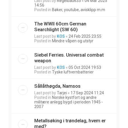
Last post by
Regelbau633
«
04 Mar 2025
14:56
Posted in
Bøker, youtube, avisklipp m.m
The WWII 60cm German
Searchlight (SW 60)
Last post by
KOS
«
24 Feb 2025 23:55
Posted in
Mindre våpen og utstyr
Siebel Ferries. Universal combat
weapon
Last post by
KOS
«
05 Oct 2024 19:53
Posted in
Tyske luftvernbatterier
Sållåthøgda, Namsos
Last post by
Tarjei
«
17 Sep 2024 11:24
Posted in
Norske kystfort og andre
militære anlegg bygd i perioden 1945 -
2007
Metallsøking i trøndelag, hvem er
med?