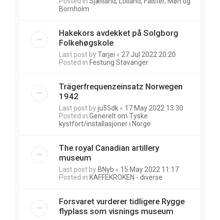
Posted in
Sjælland, Lolland, Falster, Møn og
Bornholm
Hakekors avdekket på Solgborg
Folkehøgskole
Last post by
Tarjei
«
27 Jul 2022 20:20
Posted in
Festung Stavanger
Trägerfrequenzeinsatz Norwegen
1942
Last post by
ju55dk
«
17 May 2022 13:30
Posted in
Generelt om Tyske
kystfort/installasjoner i Norge
The royal Canadian artillery
museum
Last post by
BNyb
«
15 May 2022 11:17
Posted in
KAFFEKROKEN - diverse
Forsvaret vurderer tidligere Rygge
flyplass som visnings museum