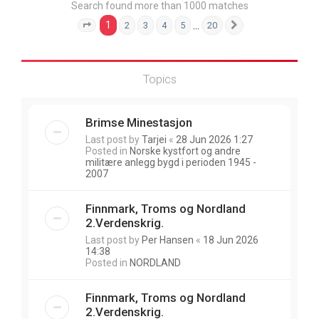
Search found more than 1000 matches
1
…
2
3
4
5
20
Page
1
of
20
Next
Topics
Brimse Minestasjon
Last post by
Tarjei
«
28 Jun 2026 1:27
Posted in
Norske kystfort og andre
militære anlegg bygd i perioden 1945 -
2007
Finnmark, Troms og Nordland
2.Verdenskrig.
Last post by
Per Hansen
«
18 Jun 2026
14:38
Posted in
NORDLAND
Finnmark, Troms og Nordland
2.Verdenskrig.