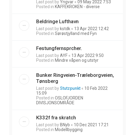
Last post by
Yngvar
«
09 May 2022 7:53
Posted in
KAFFEKROKEN - diverse
Beldringe Lufthavn
Last post by
kstdk
«
13 Apr 2022 12:42
Posted in
Sørøstjylland med Fyn
Festungfernsprcher.
Last post by
AYF
«
13 Apr 2022 9:50
Posted in
Mindre våpen og utstyr
Bunker Ringveien-Træleborgveien,
Tønsberg
Last post by
Stutzpunkt
«
10 Feb 2022
15:09
Posted in
OSLOFJORDEN
DIVISJONSOMRÅDE
K332f fra skratch
Last post by
BNyb
«
10 Dec 2021 17:21
Posted in
Modellbygging