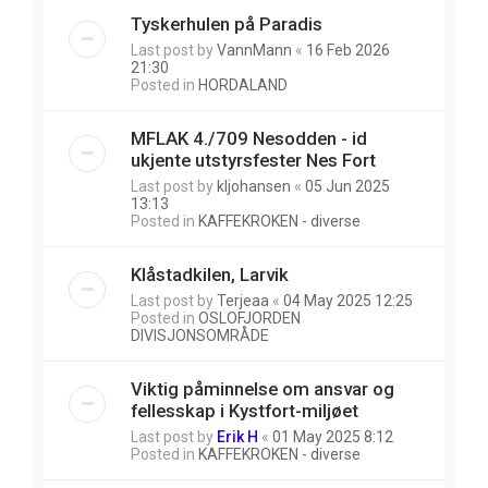
Tyskerhulen på Paradis
Last post by
VannMann
«
16 Feb 2026
21:30
Posted in
HORDALAND
MFLAK 4./709 Nesodden - id
ukjente utstyrsfester Nes Fort
Last post by
kljohansen
«
05 Jun 2025
13:13
Posted in
KAFFEKROKEN - diverse
Klåstadkilen, Larvik
Last post by
Terjeaa
«
04 May 2025 12:25
Posted in
OSLOFJORDEN
DIVISJONSOMRÅDE
Viktig påminnelse om ansvar og
fellesskap i Kystfort-miljøet
Last post by
Erik H
«
01 May 2025 8:12
Posted in
KAFFEKROKEN - diverse