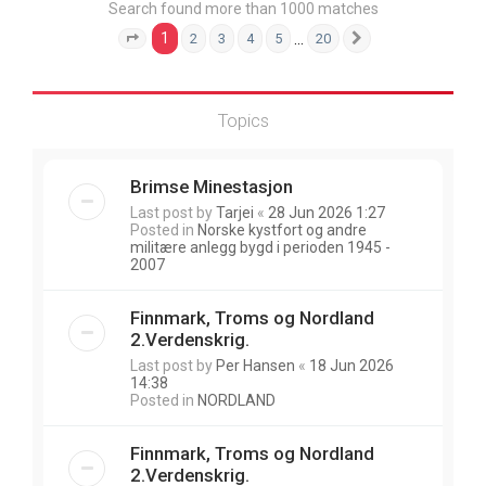
Search found more than 1000 matches
1
…
2
3
4
5
20
Page
1
of
20
Next
Topics
Brimse Minestasjon
Last post by
Tarjei
«
28 Jun 2026 1:27
Posted in
Norske kystfort og andre
militære anlegg bygd i perioden 1945 -
2007
Finnmark, Troms og Nordland
2.Verdenskrig.
Last post by
Per Hansen
«
18 Jun 2026
14:38
Posted in
NORDLAND
Finnmark, Troms og Nordland
2.Verdenskrig.