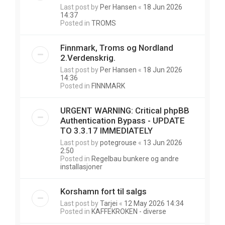
Last post by
Per Hansen
«
18 Jun 2026
14:37
Posted in
TROMS
Finnmark, Troms og Nordland
2.Verdenskrig.
Last post by
Per Hansen
«
18 Jun 2026
14:36
Posted in
FINNMARK
URGENT WARNING: Critical phpBB
Authentication Bypass - UPDATE
TO 3.3.17 IMMEDIATELY
Last post by
potegrouse
«
13 Jun 2026
2:50
Posted in
Regelbau bunkere og andre
installasjoner
Korshamn fort til salgs
Last post by
Tarjei
«
12 May 2026 14:34
Posted in
KAFFEKROKEN - diverse