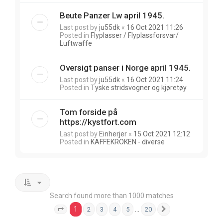
Beute Panzer Lw april 1945.
Last post by
ju55dk
«
16 Oct 2021 11:26
Posted in
Flyplasser / Flyplassforsvar/
Luftwaffe
Oversigt panser i Norge april 1945.
Last post by
ju55dk
«
16 Oct 2021 11:24
Posted in
Tyske stridsvogner og kjøretøy
Tom forside på
https://kystfort.com
Last post by
Einherjer
«
15 Oct 2021 12:12
Posted in
KAFFEKROKEN - diverse
Search found more than 1000 matches
1
…
2
3
4
5
20
Page
1
of
20
Next