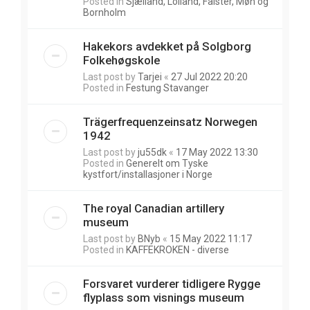
Posted in
Sjælland, Lolland, Falster, Møn og
Bornholm
Hakekors avdekket på Solgborg
Folkehøgskole
Last post by
Tarjei
«
27 Jul 2022 20:20
Posted in
Festung Stavanger
Trägerfrequenzeinsatz Norwegen
1942
Last post by
ju55dk
«
17 May 2022 13:30
Posted in
Generelt om Tyske
kystfort/installasjoner i Norge
The royal Canadian artillery
museum
Last post by
BNyb
«
15 May 2022 11:17
Posted in
KAFFEKROKEN - diverse
Forsvaret vurderer tidligere Rygge
flyplass som visnings museum