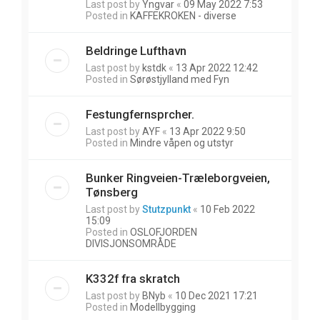
Last post by
Yngvar
«
09 May 2022 7:53
Posted in
KAFFEKROKEN - diverse
Beldringe Lufthavn
Last post by
kstdk
«
13 Apr 2022 12:42
Posted in
Sørøstjylland med Fyn
Festungfernsprcher.
Last post by
AYF
«
13 Apr 2022 9:50
Posted in
Mindre våpen og utstyr
Bunker Ringveien-Træleborgveien,
Tønsberg
Last post by
Stutzpunkt
«
10 Feb 2022
15:09
Posted in
OSLOFJORDEN
DIVISJONSOMRÅDE
K332f fra skratch
Last post by
BNyb
«
10 Dec 2021 17:21
Posted in
Modellbygging