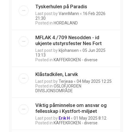
Tyskerhulen på Paradis
Last post by
VannMann
«
16 Feb 2026
21:30
Posted in
HORDALAND
MFLAK 4./709 Nesodden - id
ukjente utstyrsfester Nes Fort
Last post by
kljohansen
«
05 Jun 2025
13:13
Posted in
KAFFEKROKEN - diverse
Klåstadkilen, Larvik
Last post by
Terjeaa
«
04 May 2025 12:25
Posted in
OSLOFJORDEN
DIVISJONSOMRÅDE
Viktig påminnelse om ansvar og
fellesskap i Kystfort-miljøet
Last post by
Erik H
«
01 May 2025 8:12
Posted in
KAFFEKROKEN - diverse