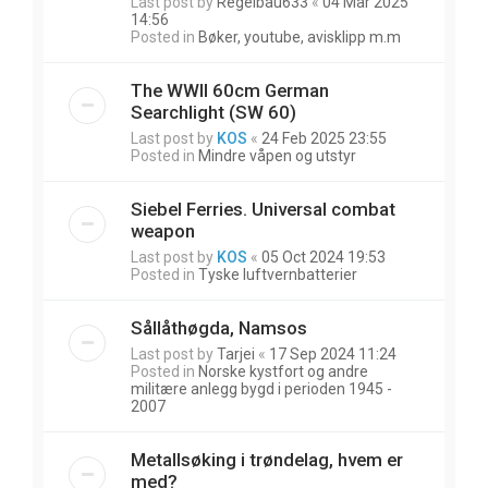
Last post by
Regelbau633
«
04 Mar 2025
14:56
Posted in
Bøker, youtube, avisklipp m.m
The WWII 60cm German
Searchlight (SW 60)
Last post by
KOS
«
24 Feb 2025 23:55
Posted in
Mindre våpen og utstyr
Siebel Ferries. Universal combat
weapon
Last post by
KOS
«
05 Oct 2024 19:53
Posted in
Tyske luftvernbatterier
Sållåthøgda, Namsos
Last post by
Tarjei
«
17 Sep 2024 11:24
Posted in
Norske kystfort og andre
militære anlegg bygd i perioden 1945 -
2007
Metallsøking i trøndelag, hvem er
med?