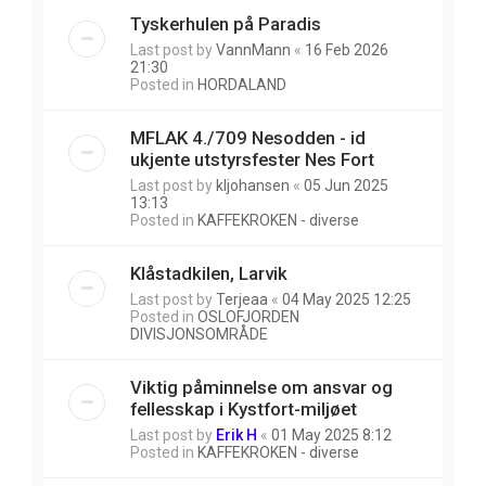
Tyskerhulen på Paradis
Last post by
VannMann
«
16 Feb 2026
21:30
Posted in
HORDALAND
MFLAK 4./709 Nesodden - id
ukjente utstyrsfester Nes Fort
Last post by
kljohansen
«
05 Jun 2025
13:13
Posted in
KAFFEKROKEN - diverse
Klåstadkilen, Larvik
Last post by
Terjeaa
«
04 May 2025 12:25
Posted in
OSLOFJORDEN
DIVISJONSOMRÅDE
Viktig påminnelse om ansvar og
fellesskap i Kystfort-miljøet
Last post by
Erik H
«
01 May 2025 8:12
Posted in
KAFFEKROKEN - diverse