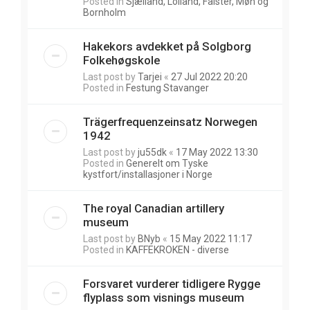
Posted in
Sjælland, Lolland, Falster, Møn og
Bornholm
Hakekors avdekket på Solgborg
Folkehøgskole
Last post by
Tarjei
«
27 Jul 2022 20:20
Posted in
Festung Stavanger
Trägerfrequenzeinsatz Norwegen
1942
Last post by
ju55dk
«
17 May 2022 13:30
Posted in
Generelt om Tyske
kystfort/installasjoner i Norge
The royal Canadian artillery
museum
Last post by
BNyb
«
15 May 2022 11:17
Posted in
KAFFEKROKEN - diverse
Forsvaret vurderer tidligere Rygge
flyplass som visnings museum