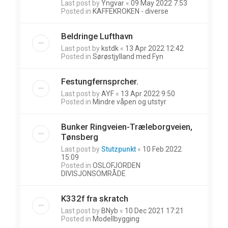
Last post by
Yngvar
«
09 May 2022 7:53
Posted in
KAFFEKROKEN - diverse
Beldringe Lufthavn
Last post by
kstdk
«
13 Apr 2022 12:42
Posted in
Sørøstjylland med Fyn
Festungfernsprcher.
Last post by
AYF
«
13 Apr 2022 9:50
Posted in
Mindre våpen og utstyr
Bunker Ringveien-Træleborgveien,
Tønsberg
Last post by
Stutzpunkt
«
10 Feb 2022
15:09
Posted in
OSLOFJORDEN
DIVISJONSOMRÅDE
K332f fra skratch
Last post by
BNyb
«
10 Dec 2021 17:21
Posted in
Modellbygging