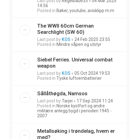
Last post by
Regelbau633
«
04 Mar 2025
14:56
Posted in
Bøker, youtube, avisklipp m.m
The WWII 60cm German
Searchlight (SW 60)
Last post by
KOS
«
24 Feb 2025 23:55
Posted in
Mindre våpen og utstyr
Siebel Ferries. Universal combat
weapon
Last post by
KOS
«
05 Oct 2024 19:53
Posted in
Tyske luftvernbatterier
Sållåthøgda, Namsos
Last post by
Tarjei
«
17 Sep 2024 11:24
Posted in
Norske kystfort og andre
militære anlegg bygd i perioden 1945 -
2007
Metallsøking i trøndelag, hvem er
med?