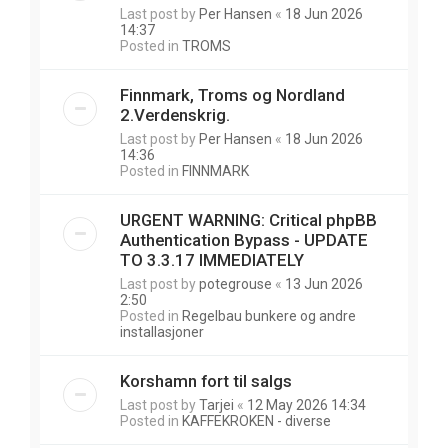
Last post by
Per Hansen
«
18 Jun 2026
14:37
Posted in
TROMS
Finnmark, Troms og Nordland
2.Verdenskrig.
Last post by
Per Hansen
«
18 Jun 2026
14:36
Posted in
FINNMARK
URGENT WARNING: Critical phpBB
Authentication Bypass - UPDATE
TO 3.3.17 IMMEDIATELY
Last post by
potegrouse
«
13 Jun 2026
2:50
Posted in
Regelbau bunkere og andre
installasjoner
Korshamn fort til salgs
Last post by
Tarjei
«
12 May 2026 14:34
Posted in
KAFFEKROKEN - diverse