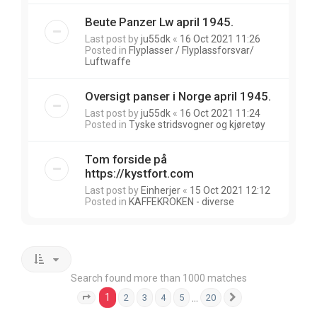
Beute Panzer Lw april 1945.
Last post by
ju55dk
«
16 Oct 2021 11:26
Posted in
Flyplasser / Flyplassforsvar/
Luftwaffe
Oversigt panser i Norge april 1945.
Last post by
ju55dk
«
16 Oct 2021 11:24
Posted in
Tyske stridsvogner og kjøretøy
Tom forside på
https://kystfort.com
Last post by
Einherjer
«
15 Oct 2021 12:12
Posted in
KAFFEKROKEN - diverse
Search found more than 1000 matches
1
…
2
3
4
5
20
Page
1
of
20
Next