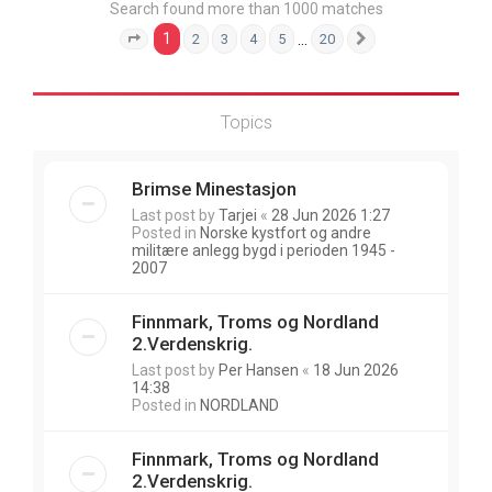
Search found more than 1000 matches
1
…
2
3
4
5
20
Page
1
of
20
Next
Topics
Brimse Minestasjon
Last post by
Tarjei
«
28 Jun 2026 1:27
Posted in
Norske kystfort og andre
militære anlegg bygd i perioden 1945 -
2007
Finnmark, Troms og Nordland
2.Verdenskrig.
Last post by
Per Hansen
«
18 Jun 2026
14:38
Posted in
NORDLAND
Finnmark, Troms og Nordland
2.Verdenskrig.