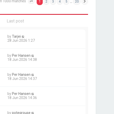
an 1000 matches
1
…
2
3
4
5
20
Page
1
of
20
Next
Last post
by
Tarjei
28 Jun 2026 1:27
by
Per Hansen
18 Jun 2026 14:38
by
Per Hansen
18 Jun 2026 14:37
by
Per Hansen
18 Jun 2026 14:36
by
potegrouse