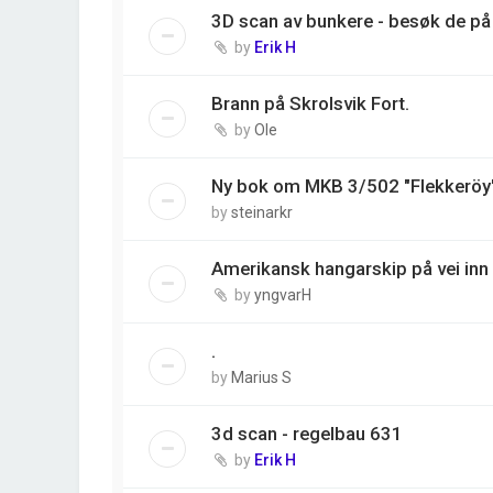
3D scan av bunkere - besøk de på 
by
Erik H
Brann på Skrolsvik Fort.
by
Ole
Ny bok om MKB 3/502 "Flekkeröy
by
steinarkr
Amerikansk hangarskip på vei inn 
by
yngvarH
.
by
Marius S
3d scan - regelbau 631
by
Erik H