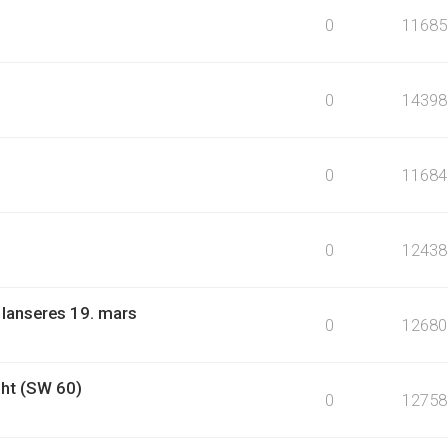
0
11685
0
14398
0
11684
0
12438
 lanseres 19. mars
0
12680
ht (SW 60)
0
12758