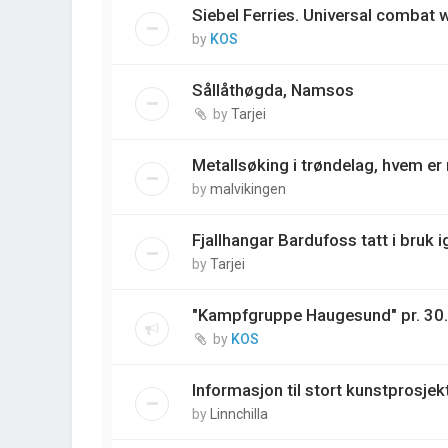
Siebel Ferries. Universal combat
by
KOS
Sållåthøgda, Namsos
by
Tarjei
Metallsøking i trøndelag, hvem e
by
malvikingen
Fjallhangar Bardufoss tatt i bruk i
by
Tarjei
"Kampfgruppe Haugesund" pr. 30
by
KOS
Informasjon til stort kunstprosjek
by
Linnchilla