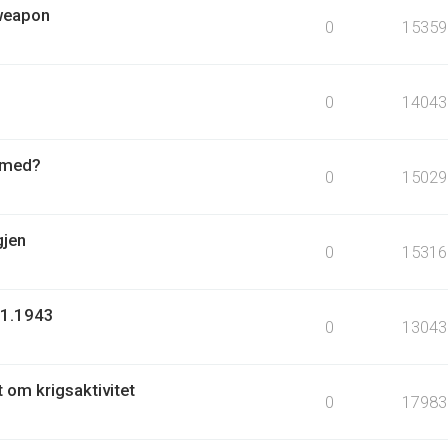
 weapon
0
15359
0
14043
r med?
0
15029
gjen
0
15316
.1.1943
0
13043
t om krigsaktivitet
0
17983