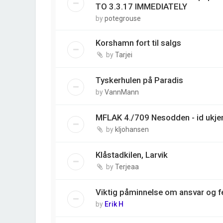
TO 3.3.17 IMMEDIATELY
by
potegrouse
Korshamn fort til salgs
by
Tarjei
Tyskerhulen på Paradis
by
VannMann
MFLAK 4./709 Nesodden - id ukjen
by
kljohansen
Klåstadkilen, Larvik
by
Terjeaa
Viktig påminnelse om ansvar og fe
by
Erik H