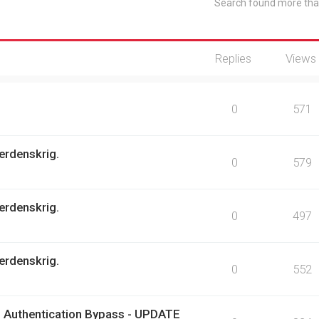
Search found more th
Replies
Views
0
571
erdenskrig.
0
579
erdenskrig.
0
497
erdenskrig.
0
552
 Authentication Bypass - UPDATE