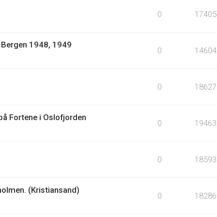
0
17405
1: Bergen 1948, 1949
0
14604
0
18627
å Fortene i Oslofjorden
0
19463
0
18593
holmen. (Kristiansand)
0
18286