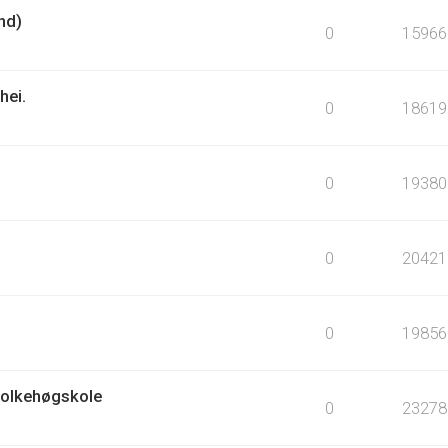
nd)
0
15966
hei.
0
18619
0
19380
0
20421
0
19856
Folkehøgskole
0
23278