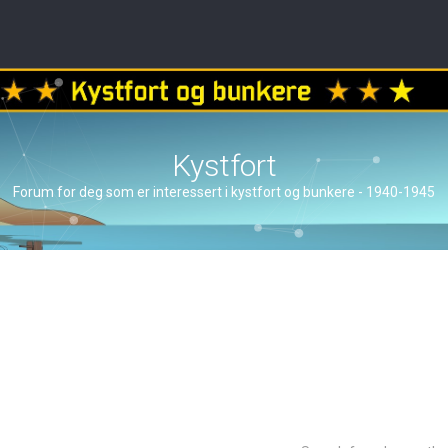
Kystfort
Forum for deg som er interessert i kystfort og bunkere - 1940-1945