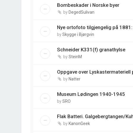
Bombeskader i Norske byer
by
DegedSulivan
Nye ortofoto tilgjengelig på 188
by
Skygge i Bjørgvin
Schneider K331(f) granathylse
by
SteinM
Oppgave over Lyskastermateriell p
by
Natter
Museum Lødingen 1940-1945
by
SRO
Flak Batteri. Galgebergtangen/Ku
by
KanonGeek