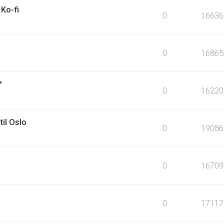
Ko-fi
0
16636
0
16865
"
0
16220
til Oslo
0
19086
0
16709
0
17117