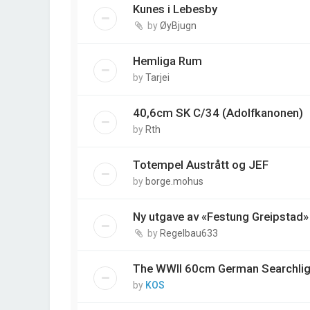
Kunes i Lebesby
by
ØyBjugn
Hemliga Rum
by
Tarjei
40,6cm SK C/34 (Adolfkanonen)
by
Rth
Totempel Austrått og JEF
by
borge.mohus
Ny utgave av «Festung Greipstad»
by
Regelbau633
The WWII 60cm German Searchlig
by
KOS