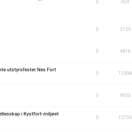
0
824
0
2155
0
4416
te utstyrsfester Nes Fort
0
12508
0
9053
llesskap i Kystfort-miljøet
0
12705