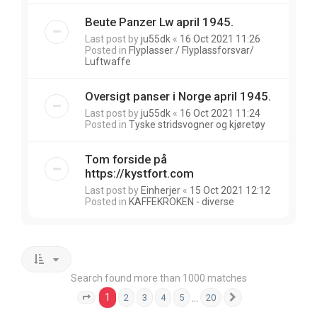
Beute Panzer Lw april 1945.
Last post by
ju55dk
«
16 Oct 2021 11:26
Posted in
Flyplasser / Flyplassforsvar/
Luftwaffe
Oversigt panser i Norge april 1945.
Last post by
ju55dk
«
16 Oct 2021 11:24
Posted in
Tyske stridsvogner og kjøretøy
Tom forside på
https://kystfort.com
Last post by
Einherjer
«
15 Oct 2021 12:12
Posted in
KAFFEKROKEN - diverse
Search found more than 1000 matches
1
…
2
3
4
5
20
Page
1
of
20
Next