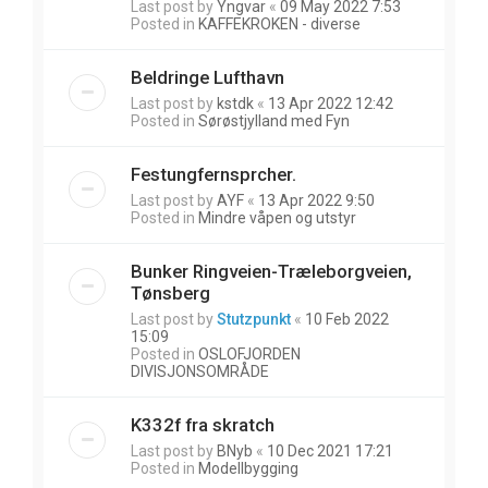
Last post by
Yngvar
«
09 May 2022 7:53
Posted in
KAFFEKROKEN - diverse
Beldringe Lufthavn
Last post by
kstdk
«
13 Apr 2022 12:42
Posted in
Sørøstjylland med Fyn
Festungfernsprcher.
Last post by
AYF
«
13 Apr 2022 9:50
Posted in
Mindre våpen og utstyr
Bunker Ringveien-Træleborgveien,
Tønsberg
Last post by
Stutzpunkt
«
10 Feb 2022
15:09
Posted in
OSLOFJORDEN
DIVISJONSOMRÅDE
K332f fra skratch
Last post by
BNyb
«
10 Dec 2021 17:21
Posted in
Modellbygging