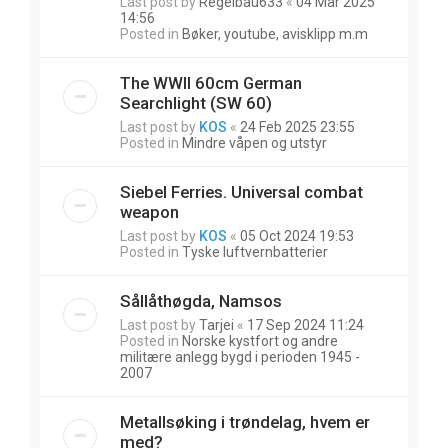
Last post by
Regelbau633
«
04 Mar 2025
14:56
Posted in
Bøker, youtube, avisklipp m.m
The WWII 60cm German
Searchlight (SW 60)
Last post by
KOS
«
24 Feb 2025 23:55
Posted in
Mindre våpen og utstyr
Siebel Ferries. Universal combat
weapon
Last post by
KOS
«
05 Oct 2024 19:53
Posted in
Tyske luftvernbatterier
Sållåthøgda, Namsos
Last post by
Tarjei
«
17 Sep 2024 11:24
Posted in
Norske kystfort og andre
militære anlegg bygd i perioden 1945 -
2007
Metallsøking i trøndelag, hvem er
med?