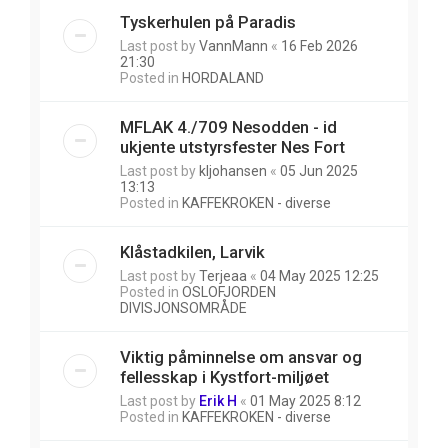
Tyskerhulen på Paradis
Last post by
VannMann
«
16 Feb 2026
21:30
Posted in
HORDALAND
MFLAK 4./709 Nesodden - id
ukjente utstyrsfester Nes Fort
Last post by
kljohansen
«
05 Jun 2025
13:13
Posted in
KAFFEKROKEN - diverse
Klåstadkilen, Larvik
Last post by
Terjeaa
«
04 May 2025 12:25
Posted in
OSLOFJORDEN
DIVISJONSOMRÅDE
Viktig påminnelse om ansvar og
fellesskap i Kystfort-miljøet
Last post by
Erik H
«
01 May 2025 8:12
Posted in
KAFFEKROKEN - diverse