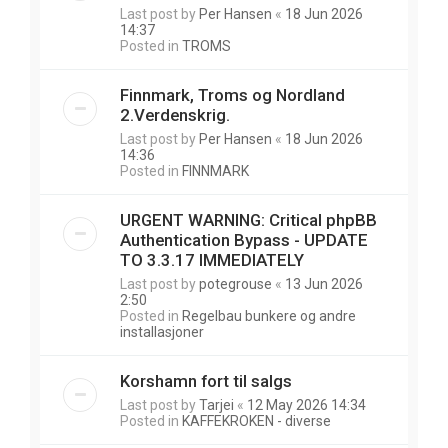
Last post by
Per Hansen
«
18 Jun 2026
14:37
Posted in
TROMS
Finnmark, Troms og Nordland
2.Verdenskrig.
Last post by
Per Hansen
«
18 Jun 2026
14:36
Posted in
FINNMARK
URGENT WARNING: Critical phpBB
Authentication Bypass - UPDATE
TO 3.3.17 IMMEDIATELY
Last post by
potegrouse
«
13 Jun 2026
2:50
Posted in
Regelbau bunkere og andre
installasjoner
Korshamn fort til salgs
Last post by
Tarjei
«
12 May 2026 14:34
Posted in
KAFFEKROKEN - diverse