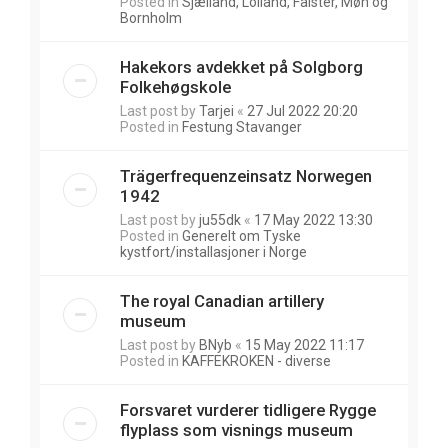
Posted in
Sjælland, Lolland, Falster, Møn og
Bornholm
Hakekors avdekket på Solgborg
Folkehøgskole
Last post by
Tarjei
«
27 Jul 2022 20:20
Posted in
Festung Stavanger
Trägerfrequenzeinsatz Norwegen
1942
Last post by
ju55dk
«
17 May 2022 13:30
Posted in
Generelt om Tyske
kystfort/installasjoner i Norge
The royal Canadian artillery
museum
Last post by
BNyb
«
15 May 2022 11:17
Posted in
KAFFEKROKEN - diverse
Forsvaret vurderer tidligere Rygge
flyplass som visnings museum