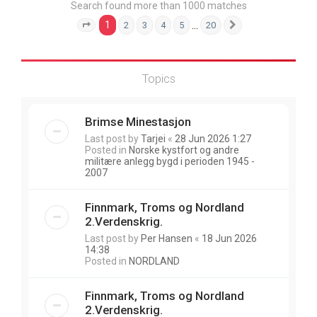
Search found more than 1000 matches
1
…
2
3
4
5
20
Page
1
of
20
Next
Topics
Brimse Minestasjon
Last post by
Tarjei
«
28 Jun 2026 1:27
Posted in
Norske kystfort og andre
militære anlegg bygd i perioden 1945 -
2007
Finnmark, Troms og Nordland
2.Verdenskrig.
Last post by
Per Hansen
«
18 Jun 2026
14:38
Posted in
NORDLAND
Finnmark, Troms og Nordland
2.Verdenskrig.