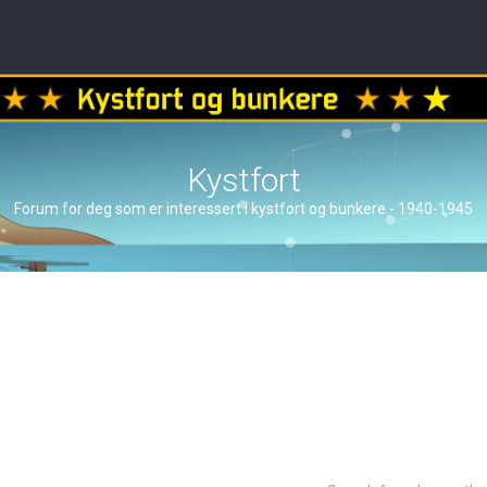
Kystfort
Forum for deg som er interessert i kystfort og bunkere - 1940-1945