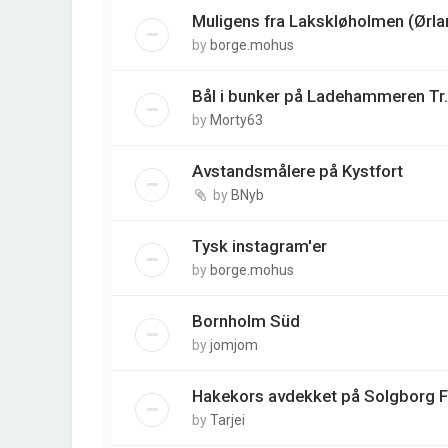
Muligens fra Lakskløholmen (Ørla
by
borge.mohus
Bål i bunker på Ladehammeren Tr.
by
Morty63
Avstandsmålere på Kystfort
by
BNyb
Tysk instagram'er
by
borge.mohus
Bornholm Süd
by
jomjom
Hakekors avdekket på Solgborg 
by
Tarjei