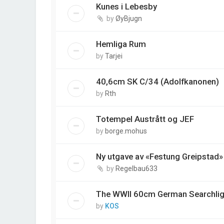
Kunes i Lebesby
by
ØyBjugn
Hemliga Rum
by
Tarjei
40,6cm SK C/34 (Adolfkanonen)
by
Rth
Totempel Austrått og JEF
by
borge.mohus
Ny utgave av «Festung Greipstad»
by
Regelbau633
The WWII 60cm German Searchlig
by
KOS