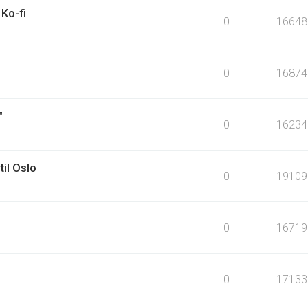
Ko-fi
0
16648
0
16874
"
0
16234
til Oslo
0
19109
0
16719
0
17133