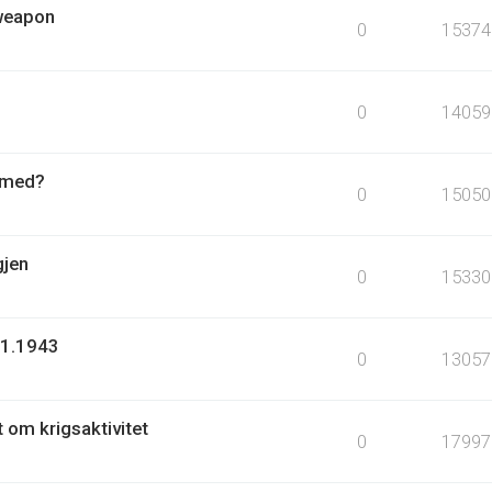
 weapon
0
15374
0
14059
r med?
0
15050
gjen
0
15330
.1.1943
0
13057
t om krigsaktivitet
0
17997