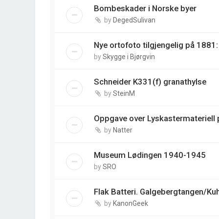
Bombeskader i Norske byer
by
DegedSulivan
Nye ortofoto tilgjengelig på 188
by
Skygge i Bjørgvin
Schneider K331(f) granathylse
by
SteinM
Oppgave over Lyskastermateriell p
by
Natter
Museum Lødingen 1940-1945
by
SRO
Flak Batteri. Galgebergtangen/Ku
by
KanonGeek