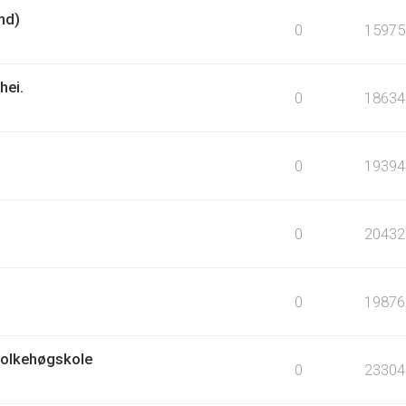
nd)
0
15975
hei.
0
18634
0
19394
0
20432
0
19876
Folkehøgskole
0
23304