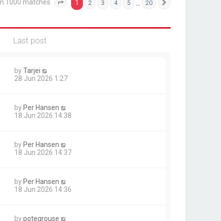
an 1000 matches
1
…
2
3
4
5
20
Page
1
of
20
Next
Last post
by
Tarjei
28 Jun 2026 1:27
by
Per Hansen
18 Jun 2026 14:38
by
Per Hansen
18 Jun 2026 14:37
by
Per Hansen
18 Jun 2026 14:36
by
potegrouse