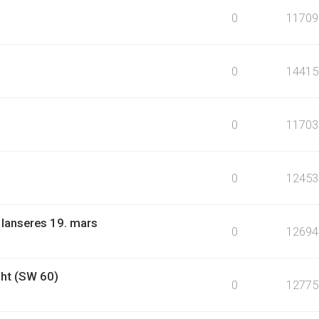
0
11709
0
14415
0
11703
0
12453
 lanseres 19. mars
0
12694
ht (SW 60)
0
12775