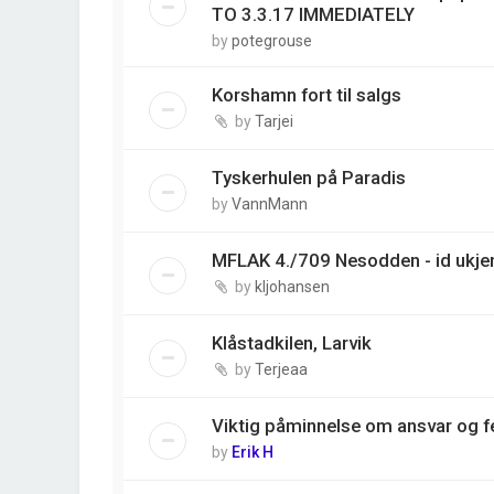
TO 3.3.17 IMMEDIATELY
by
potegrouse
Korshamn fort til salgs
by
Tarjei
Tyskerhulen på Paradis
by
VannMann
MFLAK 4./709 Nesodden - id ukjen
by
kljohansen
Klåstadkilen, Larvik
by
Terjeaa
Viktig påminnelse om ansvar og fe
by
Erik H