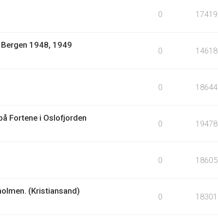
0
17419
1: Bergen 1948, 1949
0
14618
0
18644
å Fortene i Oslofjorden
0
19478
0
18605
holmen. (Kristiansand)
0
18301