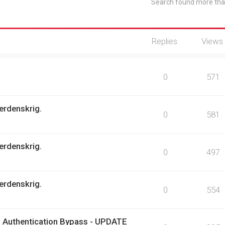
Search found more th
Replies
Views
0
571
erdenskrig.
0
581
erdenskrig.
0
497
erdenskrig.
0
554
 Authentication Bypass - UPDATE