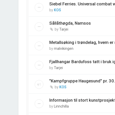
Siebel Ferries. Universal combat
by
KOS
Sållåthøgda, Namsos
by
Tarjei
Metallsøking i trøndelag, hvem e
by
malvikingen
Fjallhangar Bardufoss tatt i bruk i
by
Tarjei
"Kampfgruppe Haugesund" pr. 30
by
KOS
Informasjon til stort kunstprosjek
by
Linnchilla