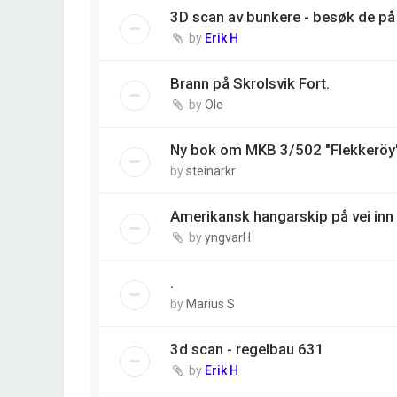
3D scan av bunkere - besøk de på 
by
Erik H
Brann på Skrolsvik Fort.
by
Ole
Ny bok om MKB 3/502 "Flekkeröy
by
steinarkr
Amerikansk hangarskip på vei inn 
by
yngvarH
.
by
Marius S
3d scan - regelbau 631
by
Erik H