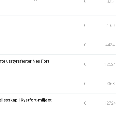
0
825
0
2160
0
4434
te utstyrsfester Nes Fort
0
12524
0
9063
llesskap i Kystfort-miljøet
0
12724