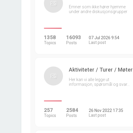
Emner som ikke hører hjemme
under andre diskusjonsgrupper
1358
16093
07 Jul 2026 9:54
Last post
Topics
Posts
Aktiviteter / Turer / Møter
Her kan vi alle legge ut
informasjon, spørsmål og svar…
257
2584
26 Nov 2022 17:35
Last post
Topics
Posts