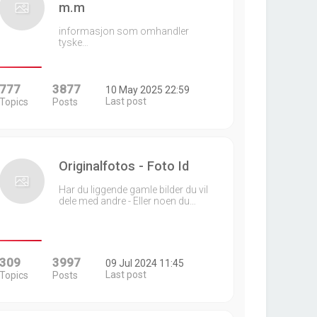
m.m
informasjon som omhandler
tyske…
777
3877
10 May 2025 22:59
Last post
Topics
Posts
Originalfotos - Foto Id
Har du liggende gamle bilder du vil
dele med andre - Eller noen du…
309
3997
09 Jul 2024 11:45
Last post
Topics
Posts