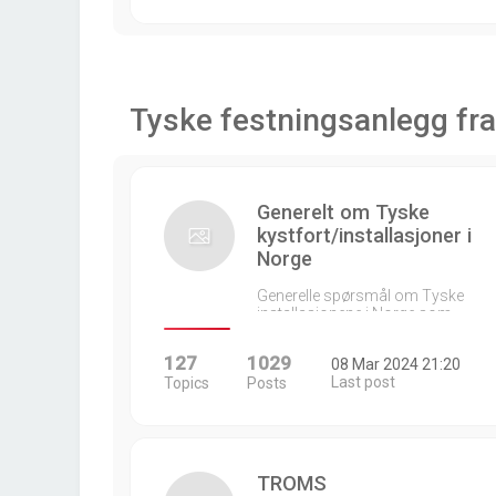
Tyske festningsanlegg fra
Generelt om Tyske
kystfort/installasjoner i
Norge
Generelle spørsmål om Tyske
installasjonene i Norge som…
127
1029
08 Mar 2024 21:20
Last post
Topics
Posts
TROMS