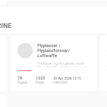
RINE
Flyplasser /
Flyplassforsvar/
Luftwaffe
Fra Kjevik i syd til Lakselv i nord
fikk Luftwaffe sine flyplassanlegg…
78
1223
20 Apr 2026 12:15
Last post
Topics
Posts