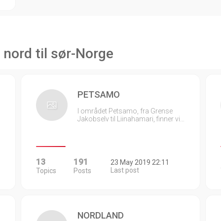
 nord til sør-Norge
PETSAMO
I området Petsamo, fra Grense
Jakobselv til Liinahamari, finner vi…
13
191
23 May 2019 22:11
Last post
Topics
Posts
NORDLAND