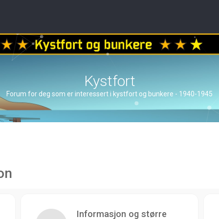
Kystfort
Forum for deg som er interessert i kystfort og bunkere - 1940-1945
on
Informasjon og større