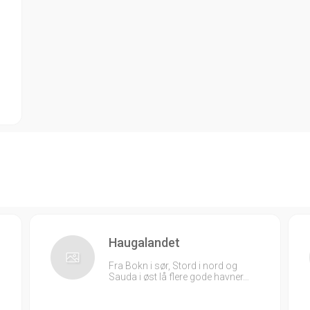
Haugalandet
Fra Bokn i sør, Stord i nord og
Sauda i øst lå flere gode havner…