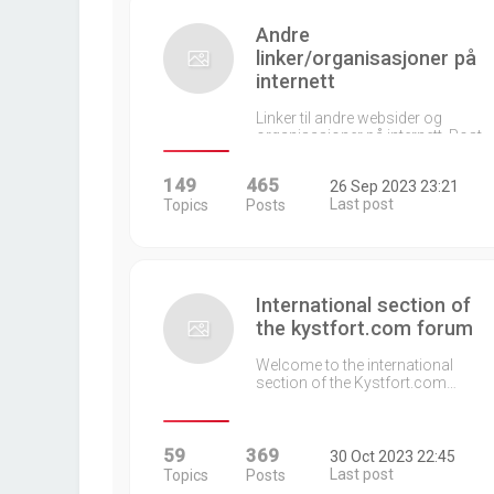
Andre
linker/organisasjoner på
internett
Linker til andre websider og
organisasjoner på internett. Post…
149
465
26 Sep 2023 23:21
Last post
Topics
Posts
International section of
the kystfort.com forum
Welcome to the international
section of the Kystfort.com…
59
369
30 Oct 2023 22:45
Last post
Topics
Posts