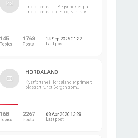
Trondheimsleia, Begynnelsen på
Trondheimsfjorden og Namsos…
145
1768
14 Sep 2025 21:32
Last post
Topics
Posts
HORDALAND
Kystfortene i Hordaland er primært
plassert rundt Bergen som…
168
2267
08 Apr 2026 13:28
Last post
Topics
Posts