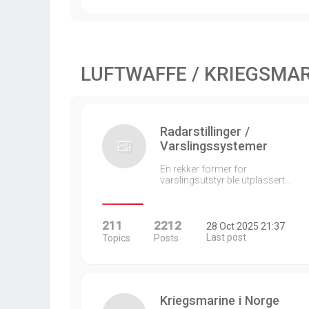
LUFTWAFFE / KRIEGSMA
Radarstillinger /
Varslingssystemer
En rekker former for
varslingsutstyr ble utplassert…
211
2212
28 Oct 2025 21:37
Last post
Topics
Posts
Kriegsmarine i Norge