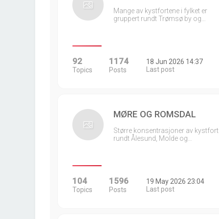
Mange av kystfortene i fylket er
gruppert rundt Trømsø by og…
92
1174
18 Jun 2026 14:37
Last post
Topics
Posts
MØRE OG ROMSDAL
Større konsentrasjoner av kystfort
rundt Ålesund, Molde og…
104
1596
19 May 2026 23:04
Last post
Topics
Posts