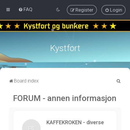
FAQ
Register
Login
Kystfort
S
Board index
e
FORUM - annen informasjon
a
r
c
h
KAFFEKROKEN - diverse