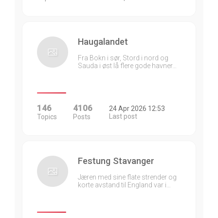
Haugalandet
Fra Bokn i sør, Stord i nord og
Sauda i øst lå flere gode havner…
146
4106
24 Apr 2026 12:53
Last post
Topics
Posts
Festung Stavanger
Jæren med sine flate strender og
korte avstand til England var i…