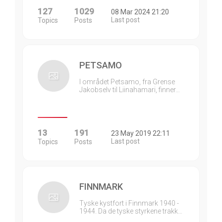
127
1029
08 Mar 2024 21:20
Last post
Topics
Posts
PETSAMO
I området Petsamo, fra Grense
Jakobselv til Liinahamari, finner…
13
191
23 May 2019 22:11
Last post
Topics
Posts
FINNMARK
Tyske kystfort i Finnmark 1940 -
1944. Da de tyske styrkene trakk…