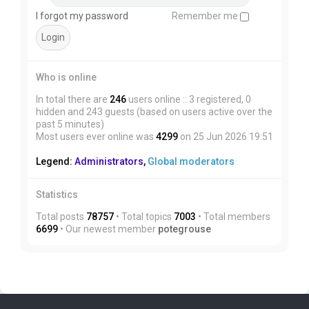
I forgot my password
Remember me
Who is online
In total there are
246
users online :: 3 registered, 0
hidden and 243 guests (based on users active over the
past 5 minutes)
Most users ever online was
4299
on 25 Jun 2026 19:51
Legend:
Administrators
,
Global moderators
Statistics
Total posts
78757
• Total topics
7003
• Total members
6699
• Our newest member
potegrouse