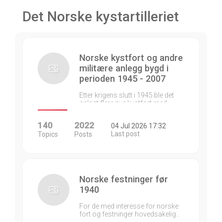
Det Norske kystartilleriet
Norske kystfort og andre
militære anlegg bygd i
perioden 1945 - 2007
Etter krigens slutt i 1945 ble det
anlagt flere nye kystfort med…
140
2022
04 Jul 2026 17:32
Last post
Topics
Posts
Norske festninger før
1940
For de med interesse for norske
fort og festninger hovedsakelig…