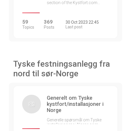
section of the Kystfort.com…
59
369
30 Oct 2023 22:45
Last post
Topics
Posts
Tyske festningsanlegg fra
nord til sør-Norge
Generelt om Tyske
kystfort/installasjoner i
Norge
Generelle spørsmål om Tyske
installasjonene i Norge som…