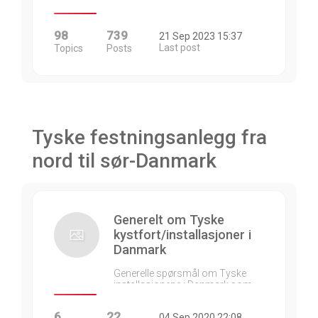
98
739
21 Sep 2023 15:37
Last post
Topics
Posts
Tyske festningsanlegg fra
nord til sør-Danmark
Generelt om Tyske
kystfort/installasjoner i
Danmark
Generelle spørsmål om Tyske
installasjonene i Danmark som…
6
22
04 Sep 2020 22:08