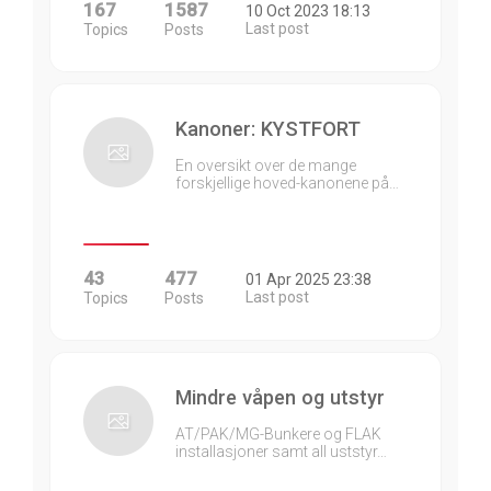
167
1587
10 Oct 2023 18:13
Last post
Topics
Posts
Kanoner: KYSTFORT
En oversikt over de mange
forskjellige hoved-kanonene på…
43
477
01 Apr 2025 23:38
Last post
Topics
Posts
Mindre våpen og utstyr
AT/PAK/MG-Bunkere og FLAK
installasjoner samt all uststyr…