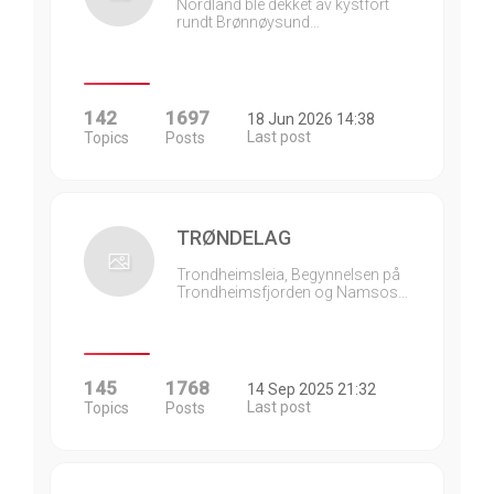
Nordland ble dekket av kystfort
rundt Brønnøysund…
142
1697
18 Jun 2026 14:38
Last post
Topics
Posts
TRØNDELAG
Trondheimsleia, Begynnelsen på
Trondheimsfjorden og Namsos…
145
1768
14 Sep 2025 21:32
Last post
Topics
Posts