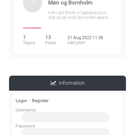
Møn og Bornholm
Helt i øst finner vi Sjælland som
største øy med de mindre øyene…
7
13
31 Aug 2022 11:38
Last post
Topics
Posts
Information
Login
•
Register
Username:
Password: