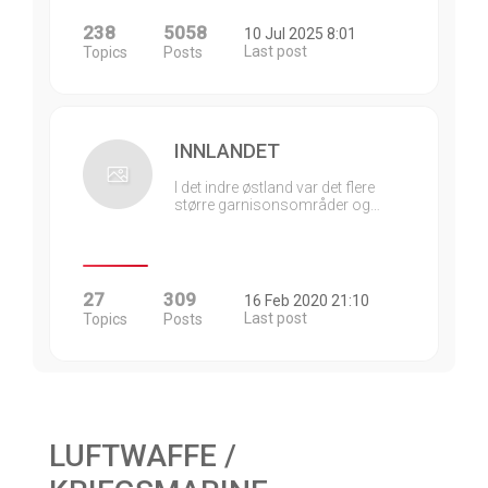
238
5058
10 Jul 2025 8:01
Last post
Topics
Posts
INNLANDET
I det indre østland var det flere
større garnisonsområder og…
27
309
16 Feb 2020 21:10
Last post
Topics
Posts
LUFTWAFFE /