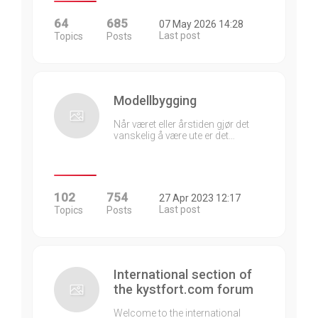
64
685
07 May 2026 14:28
Last post
Topics
Posts
Modellbygging
Når været eller årstiden gjør det
vanskelig å være ute er det…
102
754
27 Apr 2023 12:17
Last post
Topics
Posts
International section of
the kystfort.com forum
Welcome to the international