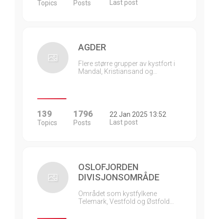
Last post
Topics
Posts
AGDER
Flere større grupper av kystfort i
Mandal, Kristiansand og…
139
1796
22 Jan 2025 13:52
Last post
Topics
Posts
OSLOFJORDEN
DIVISJONSOMRÅDE
Området som kystfylkene
Telemark, Vestfold og Østfold…