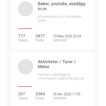
Bøker, youtube, avisklipp
m.m
informasjon som omhandler
tyske…
777
3877
10 May 2025 22:59
Last post
Topics
Posts
Aktiviteter / Turer /
Møter
Her kan vi alle legge ut
informasjon, spørsmål og svar…
257
2584
26 Nov 2022 17:35
Last post
Topics
Posts