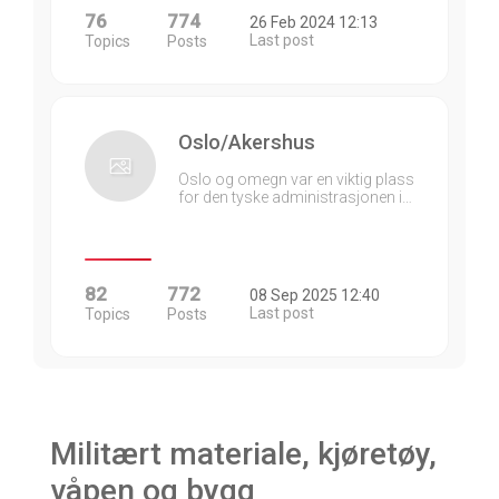
76
774
26 Feb 2024 12:13
Last post
Topics
Posts
Oslo/Akershus
Oslo og omegn var en viktig plass
for den tyske administrasjonen i…
82
772
08 Sep 2025 12:40
Last post
Topics
Posts
Militært materiale, kjøretøy,
våpen og bygg