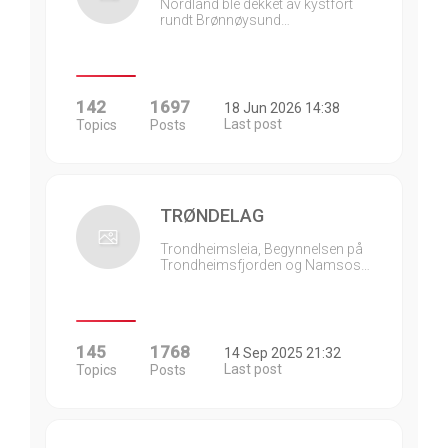
Nordland ble dekket av kystfort
rundt Brønnøysund…
142
1697
18 Jun 2026 14:38
Last post
Topics
Posts
TRØNDELAG
Trondheimsleia, Begynnelsen på
Trondheimsfjorden og Namsos…
145
1768
14 Sep 2025 21:32
Last post
Topics
Posts