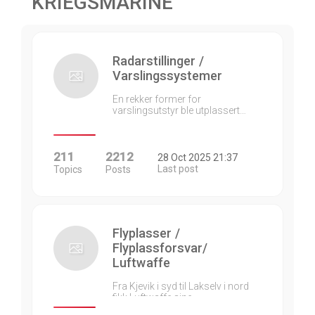
KRIEGSMARINE
Radarstillinger /
Varslingssystemer
En rekker former for
varslingsutstyr ble utplassert…
211
2212
28 Oct 2025 21:37
Last post
Topics
Posts
Flyplasser /
Flyplassforsvar/
Luftwaffe
Fra Kjevik i syd til Lakselv i nord
fikk Luftwaffe sine…