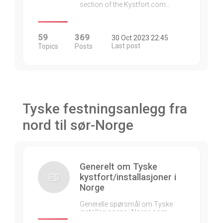
section of the Kystfort.com…
59
369
30 Oct 2023 22:45
Last post
Topics
Posts
Tyske festningsanlegg fra
nord til sør-Norge
Generelt om Tyske
kystfort/installasjoner i
Norge
Generelle spørsmål om Tyske
installasjonene i Norge som…