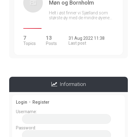
Møn og Bornholm
Helt i øst finner vi Sjælland som
største øy med de mindre øyene…
7
13
31 Aug 2022 11:38
Last post
Topics
Posts
Information
Login
•
Register
Username:
Password: