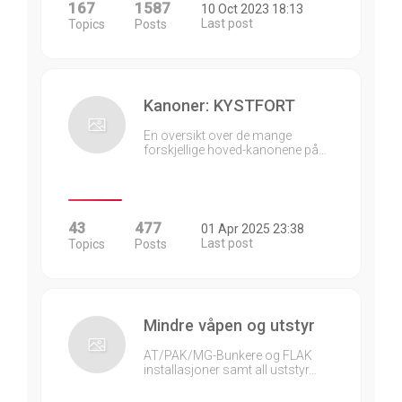
167
1587
10 Oct 2023 18:13
Last post
Topics
Posts
Kanoner: KYSTFORT
En oversikt over de mange
forskjellige hoved-kanonene på…
43
477
01 Apr 2025 23:38
Last post
Topics
Posts
Mindre våpen og utstyr
AT/PAK/MG-Bunkere og FLAK
installasjoner samt all uststyr…