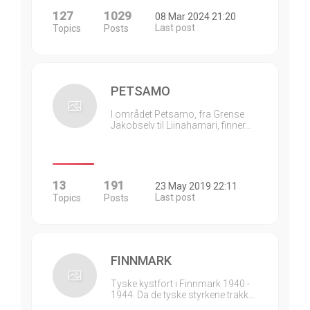
127
1029
08 Mar 2024 21:20
Last post
Topics
Posts
PETSAMO
I området Petsamo, fra Grense
Jakobselv til Liinahamari, finner…
13
191
23 May 2019 22:11
Last post
Topics
Posts
FINNMARK
Tyske kystfort i Finnmark 1940 -
1944. Da de tyske styrkene trakk…