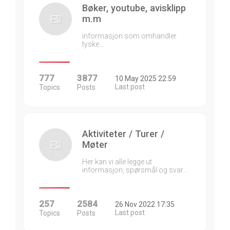
Bøker, youtube, avisklipp
m.m
informasjon som omhandler
tyske…
777
3877
10 May 2025 22:59
Last post
Topics
Posts
Aktiviteter / Turer /
Møter
Her kan vi alle legge ut
informasjon, spørsmål og svar…
257
2584
26 Nov 2022 17:35
Last post
Topics
Posts