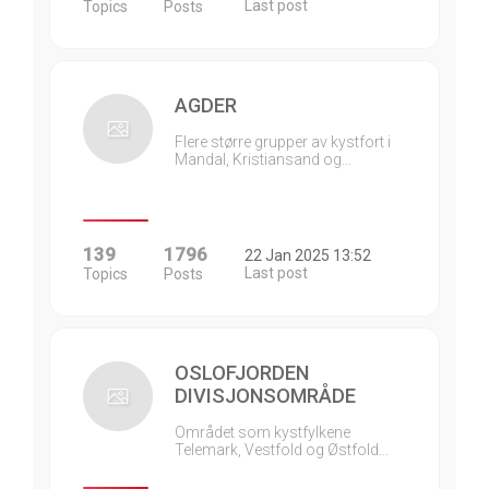
Last post
Topics
Posts
AGDER
Flere større grupper av kystfort i
Mandal, Kristiansand og…
139
1796
22 Jan 2025 13:52
Last post
Topics
Posts
OSLOFJORDEN
DIVISJONSOMRÅDE
Området som kystfylkene
Telemark, Vestfold og Østfold…