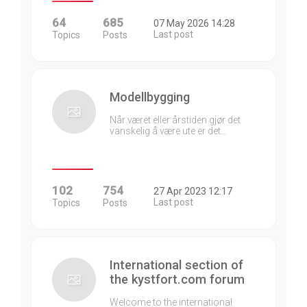
64
685
07 May 2026 14:28
Last post
Topics
Posts
Modellbygging
Når været eller årstiden gjør det
vanskelig å være ute er det…
102
754
27 Apr 2023 12:17
Last post
Topics
Posts
International section of
the kystfort.com forum
Welcome to the international