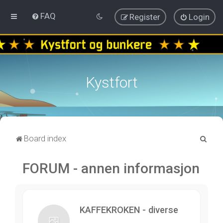
FAQ
Register
Login
Kystfort
S
Board index
e
FORUM - annen informasjon
a
r
c
h
KAFFEKROKEN - diverse