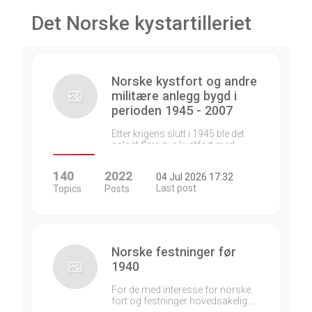
Det Norske kystartilleriet
Norske kystfort og andre
militære anlegg bygd i
perioden 1945 - 2007
Etter krigens slutt i 1945 ble det
anlagt flere nye kystfort med…
140
2022
04 Jul 2026 17:32
Last post
Topics
Posts
Norske festninger før
1940
For de med interesse for norske
fort og festninger hovedsakelig…