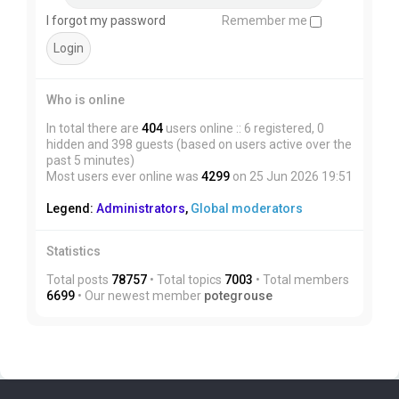
I forgot my password
Remember me
Who is online
In total there are
404
users online :: 6 registered, 0
hidden and 398 guests (based on users active over the
past 5 minutes)
Most users ever online was
4299
on 25 Jun 2026 19:51
Legend:
Administrators
,
Global moderators
Statistics
Total posts
78757
• Total topics
7003
• Total members
6699
• Our newest member
potegrouse