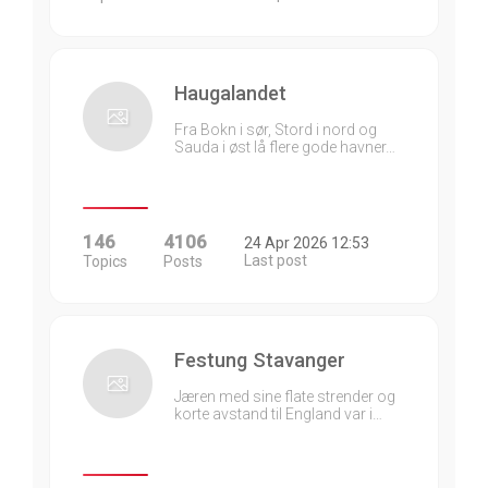
Haugalandet
Fra Bokn i sør, Stord i nord og
Sauda i øst lå flere gode havner…
146
4106
24 Apr 2026 12:53
Last post
Topics
Posts
Festung Stavanger
Jæren med sine flate strender og
korte avstand til England var i…