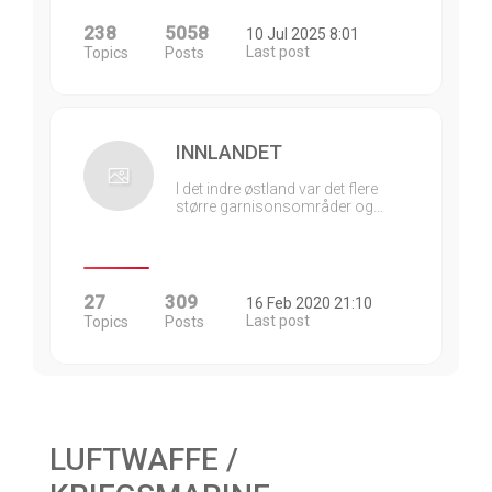
238
5058
10 Jul 2025 8:01
Last post
Topics
Posts
INNLANDET
I det indre østland var det flere
større garnisonsområder og…
27
309
16 Feb 2020 21:10
Last post
Topics
Posts
LUFTWAFFE /