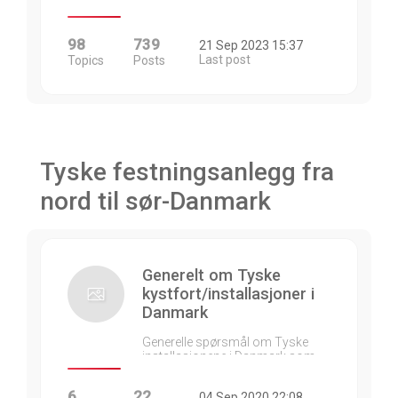
98
739
21 Sep 2023 15:37
Last post
Topics
Posts
Tyske festningsanlegg fra
nord til sør-Danmark
Generelt om Tyske
kystfort/installasjoner i
Danmark
Generelle spørsmål om Tyske
installasjonene i Danmark som…
6
22
04 Sep 2020 22:08