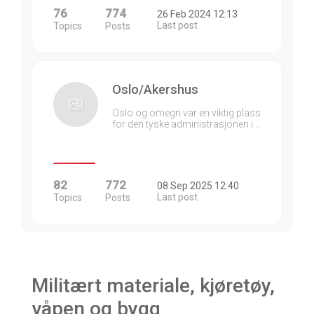
76
774
26 Feb 2024 12:13
Last post
Topics
Posts
Oslo/Akershus
Oslo og omegn var en viktig plass
for den tyske administrasjonen i…
82
772
08 Sep 2025 12:40
Last post
Topics
Posts
Militært materiale, kjøretøy,
våpen og bygg