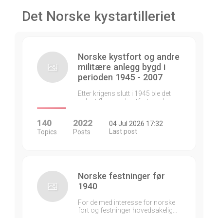
Det Norske kystartilleriet
Norske kystfort og andre
militære anlegg bygd i
perioden 1945 - 2007
Etter krigens slutt i 1945 ble det
anlagt flere nye kystfort med…
140
2022
04 Jul 2026 17:32
Last post
Topics
Posts
Norske festninger før
1940
For de med interesse for norske
fort og festninger hovedsakelig…