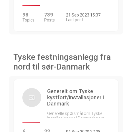
98
739
21 Sep 2023 15:37
Last post
Topics
Posts
Tyske festningsanlegg fra
nord til sør-Danmark
Generelt om Tyske
kystfort/installasjoner i
Danmark
Generelle spørsmål om Tyske
installasjonene i Danmark som…
6
22
04 Sep 2020 22:08