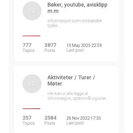
Bøker, youtube, avisklipp
m.m
informasjon som omhandler
tyske…
777
3877
10 May 2025 22:59
Last post
Topics
Posts
Aktiviteter / Turer /
Møter
Her kan vi alle legge ut
informasjon, spørsmål og svar…
257
2584
26 Nov 2022 17:35
Last post
Topics
Posts