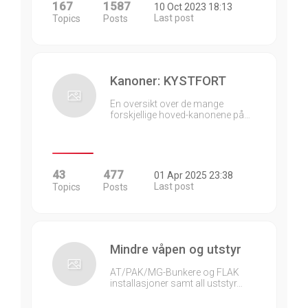
167
1587
10 Oct 2023 18:13
Last post
Topics
Posts
Kanoner: KYSTFORT
En oversikt over de mange
forskjellige hoved-kanonene på…
43
477
01 Apr 2025 23:38
Last post
Topics
Posts
Mindre våpen og utstyr
AT/PAK/MG-Bunkere og FLAK
installasjoner samt all uststyr…