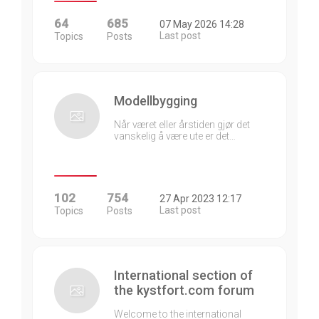
64
685
07 May 2026 14:28
Last post
Topics
Posts
Modellbygging
Når været eller årstiden gjør det
vanskelig å være ute er det…
102
754
27 Apr 2023 12:17
Last post
Topics
Posts
International section of
the kystfort.com forum
Welcome to the international