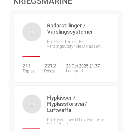
KRIEGSMARINE
Radarstillinger /
Varslingssystemer
En rekker former for
varslingsutstyr ble utplassert…
211
2212
28 Oct 2025 21:37
Last post
Topics
Posts
Flyplasser /
Flyplassforsvar/
Luftwaffe
Fra Kjevik i syd til Lakselv i nord
fikk Luftwaffe sine…