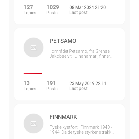
127
1029
08 Mar 2024 21:20
Last post
Topics
Posts
PETSAMO
I området Petsamo, fra Grense
Jakobselv til Liinahamari, finner…
13
191
23 May 2019 22:11
Last post
Topics
Posts
FINNMARK
Tyske kystfort i Finnmark 1940 -
1944. Da de tyske styrkene trakk…