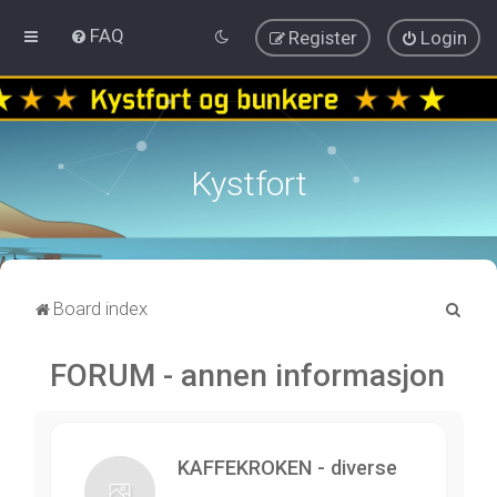
FAQ
Register
Login
Kystfort
S
Board index
e
FORUM - annen informasjon
a
r
c
h
KAFFEKROKEN - diverse