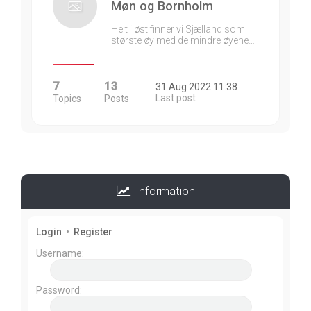
Møn og Bornholm
Helt i øst finner vi Sjælland som
største øy med de mindre øyene…
7
13
31 Aug 2022 11:38
Last post
Topics
Posts
Information
Login
•
Register
Username:
Password: