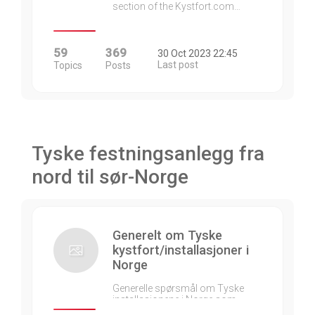
section of the Kystfort.com…
59
369
30 Oct 2023 22:45
Last post
Topics
Posts
Tyske festningsanlegg fra
nord til sør-Norge
Generelt om Tyske
kystfort/installasjoner i
Norge
Generelle spørsmål om Tyske
installasjonene i Norge som…