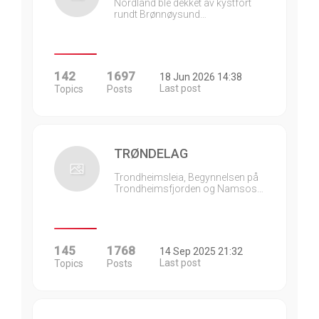
Nordland ble dekket av kystfort
rundt Brønnøysund…
142
1697
18 Jun 2026 14:38
Last post
Topics
Posts
TRØNDELAG
Trondheimsleia, Begynnelsen på
Trondheimsfjorden og Namsos…
145
1768
14 Sep 2025 21:32
Last post
Topics
Posts