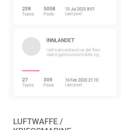
238
5058
10 Jul 2025 8:01
Last post
Topics
Posts
INNLANDET
I det indre østland var det flere
større garnisonsområder og…
27
309
16 Feb 2020 21:10
Last post
Topics
Posts
LUFTWAFFE /