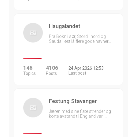
Haugalandet
Fra Bokn i sør, Stord i nord og
Sauda i øst lå flere gode havner…
146
4106
24 Apr 2026 12:53
Last post
Topics
Posts
Festung Stavanger
Jæren med sine flate strender og
korte avstand til England var i…