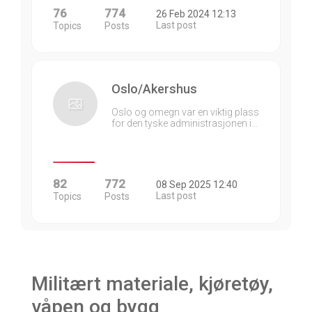
76
774
26 Feb 2024 12:13
Last post
Topics
Posts
Oslo/Akershus
Oslo og omegn var en viktig plass
for den tyske administrasjonen i…
82
772
08 Sep 2025 12:40
Last post
Topics
Posts
Militært materiale, kjøretøy,
våpen og bygg