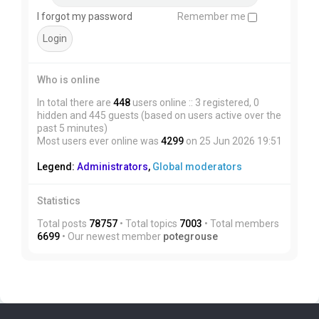
I forgot my password
Remember me
Who is online
In total there are
448
users online :: 3 registered, 0
hidden and 445 guests (based on users active over the
past 5 minutes)
Most users ever online was
4299
on 25 Jun 2026 19:51
Legend:
Administrators
,
Global moderators
Statistics
Total posts
78757
• Total topics
7003
• Total members
6699
• Our newest member
potegrouse