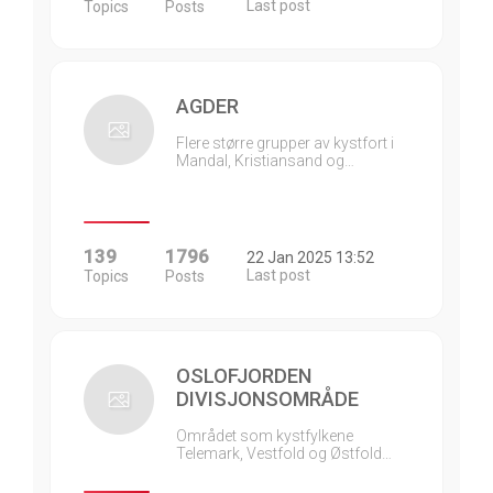
Last post
Topics
Posts
AGDER
Flere større grupper av kystfort i
Mandal, Kristiansand og…
139
1796
22 Jan 2025 13:52
Last post
Topics
Posts
OSLOFJORDEN
DIVISJONSOMRÅDE
Området som kystfylkene
Telemark, Vestfold og Østfold…