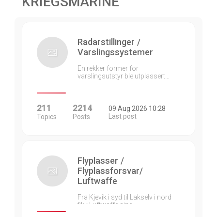
KRIEGSMARINE
Radarstillinger /
Varslingssystemer
En rekker former for
varslingsutstyr ble utplassert…
211
2214
09 Aug 2026 10:28
Last post
Topics
Posts
Flyplasser /
Flyplassforsvar/
Luftwaffe
Fra Kjevik i syd til Lakselv i nord
fikk Luftwaffe sine…