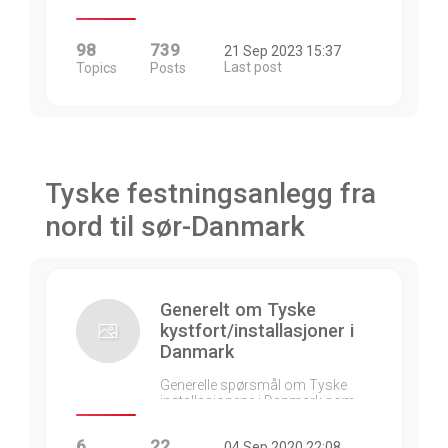
98
739
21 Sep 2023 15:37
Last post
Topics
Posts
Tyske festningsanlegg fra
nord til sør-Danmark
Generelt om Tyske
kystfort/installasjoner i
Danmark
Generelle spørsmål om Tyske
installasjonene i Danmark som…
6
22
04 Sep 2020 22:08