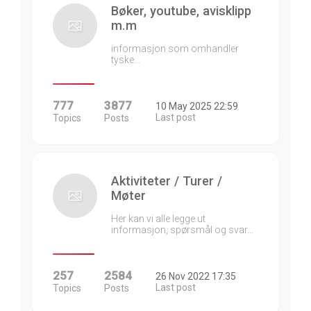
Bøker, youtube, avisklipp
m.m
informasjon som omhandler
tyske…
777
3877
10 May 2025 22:59
Last post
Topics
Posts
Aktiviteter / Turer /
Møter
Her kan vi alle legge ut
informasjon, spørsmål og svar…
257
2584
26 Nov 2022 17:35
Last post
Topics
Posts