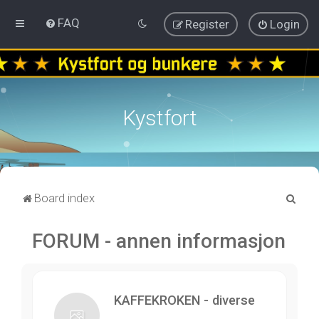
FAQ
Register
Login
Kystfort
S
Board index
e
FORUM - annen informasjon
a
r
c
h
KAFFEKROKEN - diverse