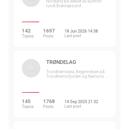
Nordland ble dekket av kystfort
rundt Brønnøysund…
142
1697
18 Jun 2026 14:38
Last post
Topics
Posts
TRØNDELAG
Trondheimsleia, Begynnelsen på
Trondheimsfjorden og Namsos…
145
1768
14 Sep 2025 21:32
Last post
Topics
Posts