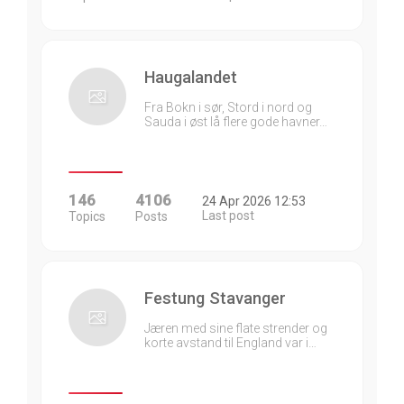
Haugalandet
Fra Bokn i sør, Stord i nord og
Sauda i øst lå flere gode havner…
146
4106
24 Apr 2026 12:53
Last post
Topics
Posts
Festung Stavanger
Jæren med sine flate strender og
korte avstand til England var i…