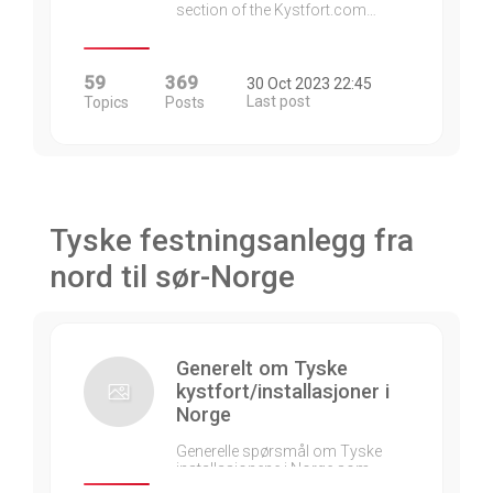
section of the Kystfort.com…
59
369
30 Oct 2023 22:45
Last post
Topics
Posts
Tyske festningsanlegg fra
nord til sør-Norge
Generelt om Tyske
kystfort/installasjoner i
Norge
Generelle spørsmål om Tyske
installasjonene i Norge som…