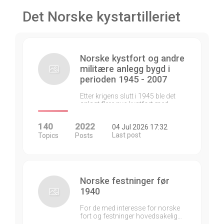
Det Norske kystartilleriet
Norske kystfort og andre
militære anlegg bygd i
perioden 1945 - 2007
Etter krigens slutt i 1945 ble det
anlagt flere nye kystfort med…
140
2022
04 Jul 2026 17:32
Last post
Topics
Posts
Norske festninger før
1940
For de med interesse for norske
fort og festninger hovedsakelig…