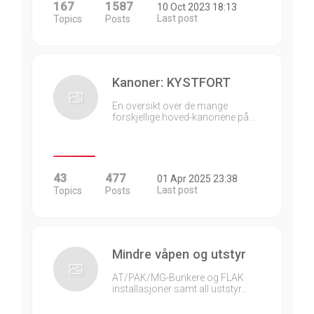
167
1587
10 Oct 2023 18:13
Last post
Topics
Posts
Kanoner: KYSTFORT
En oversikt over de mange
forskjellige hoved-kanonene på…
43
477
01 Apr 2025 23:38
Last post
Topics
Posts
Mindre våpen og utstyr
AT/PAK/MG-Bunkere og FLAK
installasjoner samt all uststyr…