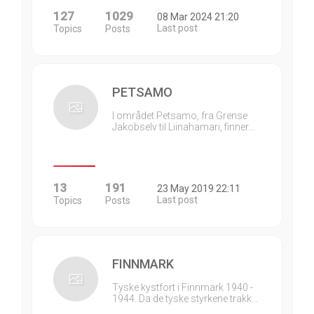
127
1029
08 Mar 2024 21:20
Last post
Topics
Posts
PETSAMO
I området Petsamo, fra Grense
Jakobselv til Liinahamari, finner…
13
191
23 May 2019 22:11
Last post
Topics
Posts
FINNMARK
Tyske kystfort i Finnmark 1940 -
1944. Da de tyske styrkene trakk…