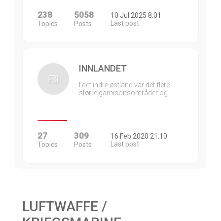
238
5058
10 Jul 2025 8:01
Last post
Topics
Posts
INNLANDET
I det indre østland var det flere
større garnisonsområder og…
27
309
16 Feb 2020 21:10
Last post
Topics
Posts
LUFTWAFFE /