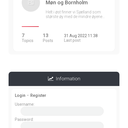
Møn og Bornholm
Helt i øst finner vi Sjælland som
største øy med de mindre øyene…
7
13
31 Aug 2022 11:38
Last post
Topics
Posts
Information
Login
•
Register
Username:
Password: