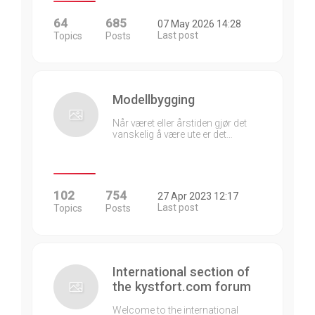
64
685
07 May 2026 14:28
Last post
Topics
Posts
Modellbygging
Når været eller årstiden gjør det
vanskelig å være ute er det…
102
754
27 Apr 2023 12:17
Last post
Topics
Posts
International section of
the kystfort.com forum
Welcome to the international