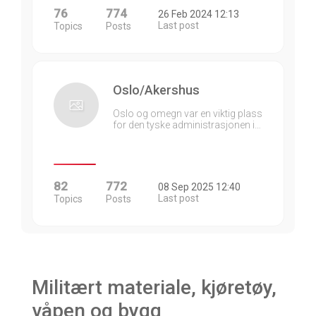
76
774
26 Feb 2024 12:13
Last post
Topics
Posts
Oslo/Akershus
Oslo og omegn var en viktig plass
for den tyske administrasjonen i…
82
772
08 Sep 2025 12:40
Last post
Topics
Posts
Militært materiale, kjøretøy,
våpen og bygg