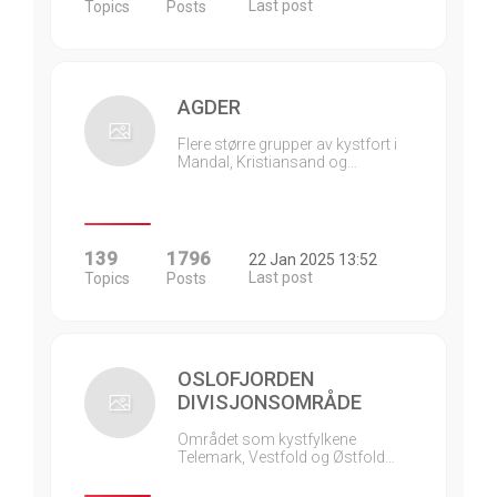
Last post
Topics
Posts
AGDER
Flere større grupper av kystfort i
Mandal, Kristiansand og…
139
1796
22 Jan 2025 13:52
Last post
Topics
Posts
OSLOFJORDEN
DIVISJONSOMRÅDE
Området som kystfylkene
Telemark, Vestfold og Østfold…