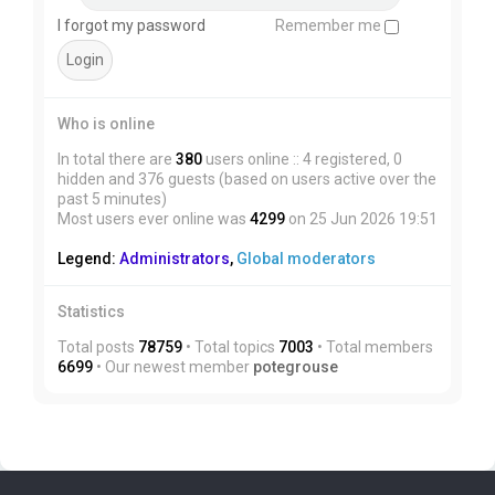
I forgot my password
Remember me
Who is online
In total there are
380
users online :: 4 registered, 0
hidden and 376 guests (based on users active over the
past 5 minutes)
Most users ever online was
4299
on 25 Jun 2026 19:51
Legend:
Administrators
,
Global moderators
Statistics
Total posts
78759
• Total topics
7003
• Total members
6699
• Our newest member
potegrouse